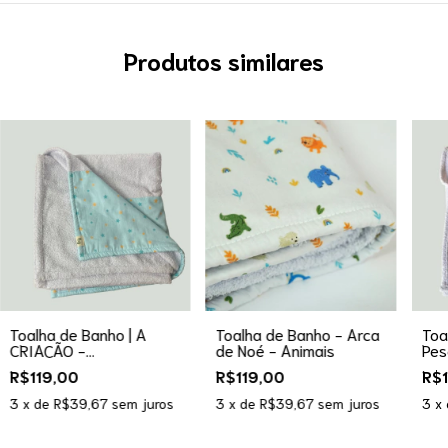
Produtos similares
Toalha de Banho | A
Toalha de Banho - Arca
Toa
CRIAÇÃO -
de Noé - Animais
Pes
ESTRELINHAS
Pei
R$119,00
R$119,00
R$1
3
x de
R$39,67
sem juros
3
x de
R$39,67
sem juros
3
x