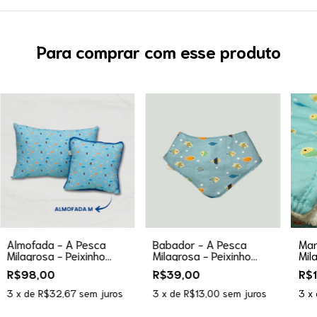
Para comprar com esse produto
Almofada - A Pesca
Babador - A Pesca
Man
Milagrosa - Peixinho
Milagrosa - Peixinho
Mil
Azul
Azul
Azu
R$98,00
R$39,00
R$
3
x de
R$32,67
sem juros
3
x de
R$13,00
sem juros
3
x